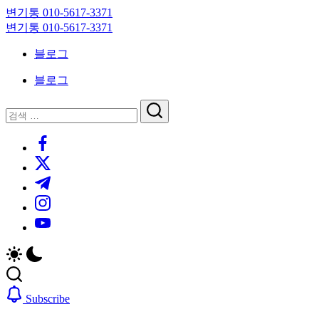
Skip
변기통 010-5617-3371
to
변
변기통 010-5617-3371
content
기
변
블로그
막
기
힘,
막
블로그
싱
힘,
크
싱
닫
검
대
크
기
검
색
막
대
https://www.facebook.com/
색
힘
막
https://twitter.com/
24
힘
시
24
https://t.me/
간
시
https://www.instagram.com/
출
간
동
출
https://youtube.com/
대
동
기
대
기
Subscribe