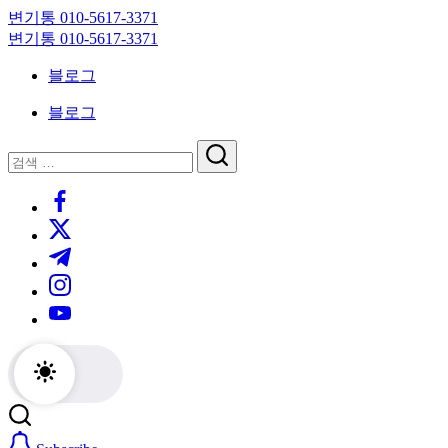
Skip
변기통 010-5617-3371
to
변
변기통 010-5617-3371
content
기
변
블로그
막
기
힘,
막
블로그
싱
힘,
크
싱
닫
검
대
크
기
검
색
막
대
https://www.facebook.com/
색
힘
막
https://twitter.com/
24
힘
시
24
https://t.me/
간
시
https://www.instagram.com/
출
간
동
출
https://youtube.com/
대
동
기
대
기