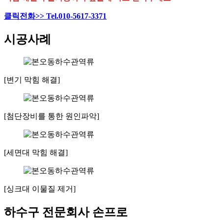
클릭전화>> Tel.010-5617-3371
시공사례
[변기 막힘 해결]
[첨단장비를 통한 원인파악]
[세면대 막힘 해결]
[싱크대 이물질 제거]
하수구 전문회사 손프로