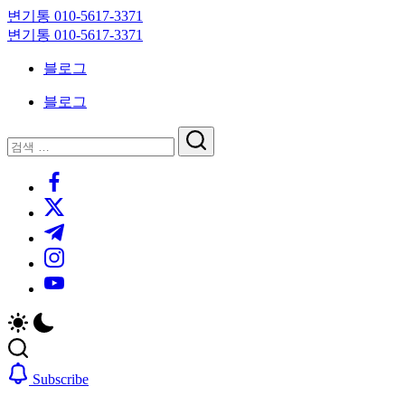
Skip
변기통 010-5617-3371
to
변
변기통 010-5617-3371
content
기
변
블로그
막
기
힘,
막
블로그
싱
힘,
크
싱
닫
검
대
크
기
검
색
막
대
https://www.facebook.com/
색
힘
막
https://twitter.com/
24
힘
시
24
https://t.me/
간
시
https://www.instagram.com/
출
간
동
출
https://youtube.com/
대
동
기
대
기
Subscribe