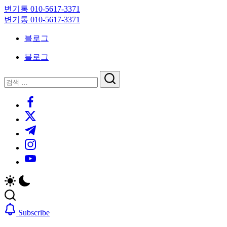
Skip
변기통 010-5617-3371
to
변
변기통 010-5617-3371
content
기
변
블로그
막
기
힘,
막
블로그
싱
힘,
크
싱
닫
검
대
크
기
검
색
막
대
https://www.facebook.com/
색
힘
막
https://twitter.com/
24
힘
시
24
https://t.me/
간
시
https://www.instagram.com/
출
간
동
출
https://youtube.com/
대
동
기
대
기
Subscribe