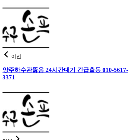
이전
양주하수관뚫음 24시간대기 긴급출동 010-5617-
3371