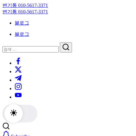
Skip
변기통 010-5617-3371
to
변
변기통 010-5617-3371
content
기
변
블로그
막
기
힘,
막
블로그
싱
힘,
크
싱
닫
검
대
크
기
검
색
막
대
https://www.facebook.com/
색
힘
막
https://twitter.com/
24
힘
시
24
https://t.me/
간
시
https://www.instagram.com/
출
간
동
출
https://youtube.com/
대
동
기
대
기