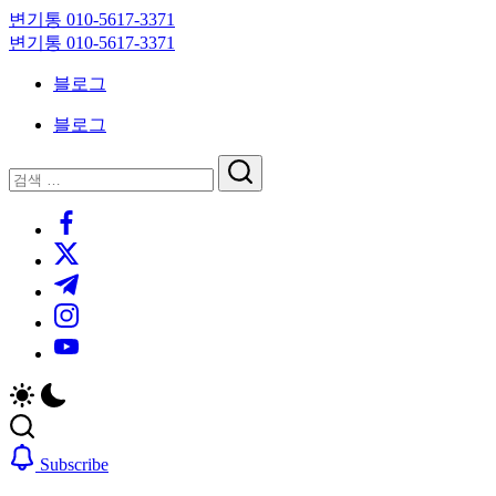
Skip
변기통 010-5617-3371
to
변
변기통 010-5617-3371
content
기
변
블로그
막
기
힘,
막
블로그
싱
힘,
크
싱
닫
검
대
크
기
검
색
막
대
https://www.facebook.com/
색
힘
막
https://twitter.com/
24
힘
시
24
https://t.me/
간
시
https://www.instagram.com/
출
간
동
출
https://youtube.com/
대
동
기
대
기
Subscribe