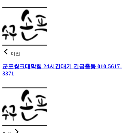
이전
군포씽크대막힘 24시간대기 긴급출동 010-5617-
3371