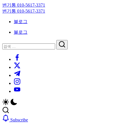
Skip
변기통 010-5617-3371
to
변
변기통 010-5617-3371
content
기
변
블로그
막
기
힘,
막
블로그
싱
힘,
크
싱
닫
검
대
크
기
검
색
막
대
https://www.facebook.com/
색
힘
막
https://twitter.com/
24
힘
시
24
https://t.me/
간
시
https://www.instagram.com/
출
간
동
출
https://youtube.com/
대
동
기
대
기
Subscribe