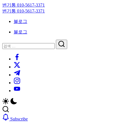
Skip
변기통 010-5617-3371
to
변
변기통 010-5617-3371
content
기
변
블로그
막
기
힘,
막
블로그
싱
힘,
크
싱
닫
검
대
크
기
검
색
막
대
https://www.facebook.com/
색
힘
막
https://twitter.com/
24
힘
시
24
https://t.me/
간
시
https://www.instagram.com/
출
간
동
출
https://youtube.com/
대
동
기
대
기
Subscribe