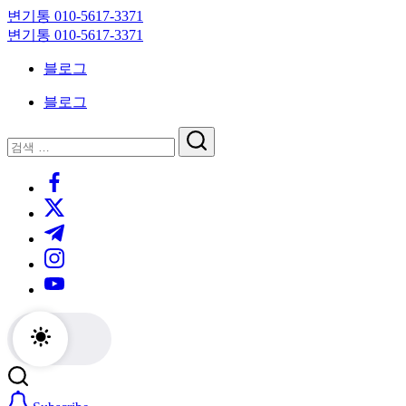
Skip
변기통 010-5617-3371
to
변
변기통 010-5617-3371
content
기
변
블로그
막
기
힘,
막
블로그
싱
힘,
크
싱
닫
검
대
크
기
검
색
막
대
https://www.facebook.com/
색
힘
막
https://twitter.com/
24
힘
시
24
https://t.me/
간
시
https://www.instagram.com/
출
간
동
출
https://youtube.com/
대
동
기
대
기