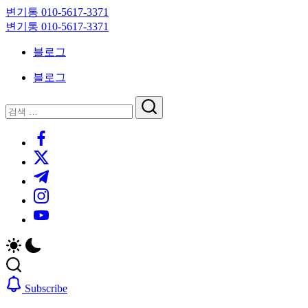
Skip
변기통 010-5617-3371
to
변
변기통 010-5617-3371
content
기
변
블로그
막
기
힘,
막
블로그
싱
힘,
크
싱
닫
검
대
크
기
검
색
막
대
https://www.facebook.com/
색
힘
막
https://twitter.com/
24
힘
시
24
https://t.me/
간
시
https://www.instagram.com/
출
간
동
출
https://youtube.com/
대
동
기
대
기
Subscribe