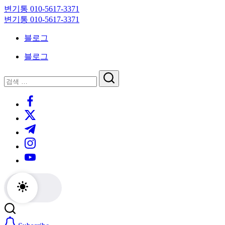
Skip
변기통 010-5617-3371
to
변
변기통 010-5617-3371
content
기
변
블로그
막
기
힘,
막
블로그
싱
힘,
크
싱
닫
검
대
크
기
검
색
막
대
https://www.facebook.com/
색
힘
막
https://twitter.com/
24
힘
시
24
https://t.me/
간
시
https://www.instagram.com/
출
간
동
출
https://youtube.com/
대
동
기
대
기