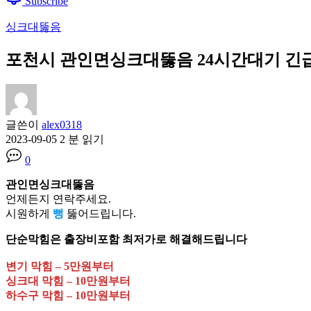
Subscribe
싱크대뚫음
포천시 관인면싱크대뚫음 24시간대기 긴급출동 
글쓴이
alex0318
2023-09-05
2 분 읽기
0
관인면싱크대뚫음
언제든지 연락주세요.
시원하게
뻥
뚫어드립니다.
단순막힘은 출장비포함 최저가로 해결해드립니다
변기 막힘 – 5만원부터
싱크대 막힘 – 10만원부터
하수구 막힘 – 10만원부터