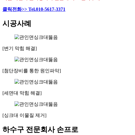
클릭전화>> Tel.010-5617-3371
시공사례
[변기 막힘 해결]
[첨단장비를 통한 원인파악]
[세면대 막힘 해결]
[싱크대 이물질 제거]
하수구 전문회사 손프로