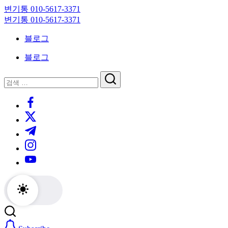
Skip
변기통 010-5617-3371
to
변
변기통 010-5617-3371
content
기
변
블로그
막
기
힘,
막
블로그
싱
힘,
크
싱
닫
검
대
크
기
검
색
막
대
https://www.facebook.com/
색
힘
막
https://twitter.com/
24
힘
시
24
https://t.me/
간
시
https://www.instagram.com/
출
간
동
출
https://youtube.com/
대
동
기
대
기