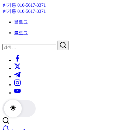
Skip
변기통 010-5617-3371
to
변
변기통 010-5617-3371
content
기
변
블로그
막
기
힘,
막
블로그
싱
힘,
크
싱
닫
검
대
크
기
검
색
막
대
https://www.facebook.com/
색
힘
막
https://twitter.com/
24
힘
시
24
https://t.me/
간
시
https://www.instagram.com/
출
간
동
출
https://youtube.com/
대
동
기
대
기