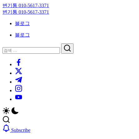
Skip
변기통 010-5617-3371
to
변
변기통 010-5617-3371
content
기
변
블로그
막
기
힘,
막
블로그
싱
힘,
크
싱
닫
검
대
크
기
검
색
막
대
https://www.facebook.com/
색
힘
막
https://twitter.com/
24
힘
시
24
https://t.me/
간
시
https://www.instagram.com/
출
간
동
출
https://youtube.com/
대
동
기
대
기
Subscribe