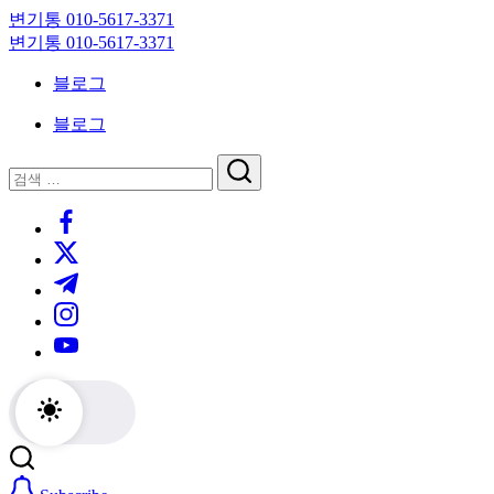
Skip
변기통 010-5617-3371
to
변
변기통 010-5617-3371
content
기
변
블로그
막
기
힘,
막
블로그
싱
힘,
크
싱
닫
검
대
크
기
검
색
막
대
https://www.facebook.com/
색
힘
막
https://twitter.com/
24
힘
시
24
https://t.me/
간
시
https://www.instagram.com/
출
간
동
출
https://youtube.com/
대
동
기
대
기