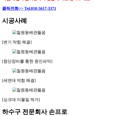
클릭전화>> Tel.010-5617-3371
시공사례
[변기 막힘 해결]
[첨단장비를 통한 원인파악]
[세면대 막힘 해결]
[싱크대 이물질 제거]
하수구 전문회사 손프로