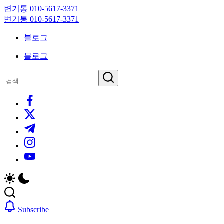
Skip
변기통 010-5617-3371
to
변
변기통 010-5617-3371
content
기
변
블로그
막
기
힘,
막
블로그
싱
힘,
크
싱
닫
검
대
크
기
검
색
막
대
https://www.facebook.com/
색
힘
막
https://twitter.com/
24
힘
시
24
https://t.me/
간
시
https://www.instagram.com/
출
간
동
출
https://youtube.com/
대
동
기
대
기
Subscribe