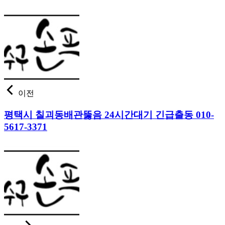
이전
평택시 칠괴동배관뚫음 24시간대기 긴급출동 010-
5617-3371