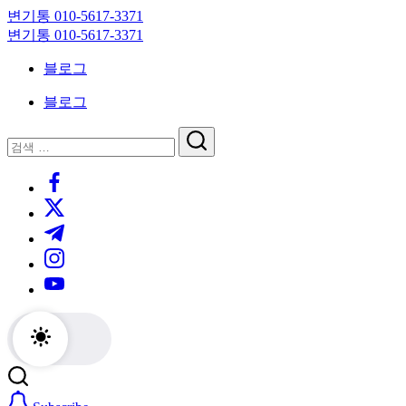
Skip
변기통 010-5617-3371
to
변
변기통 010-5617-3371
content
기
변
블로그
막
기
힘,
막
블로그
싱
힘,
크
싱
닫
검
대
크
기
검
색
막
대
https://www.facebook.com/
색
힘
막
https://twitter.com/
24
힘
시
24
https://t.me/
간
시
https://www.instagram.com/
출
간
동
출
https://youtube.com/
대
동
기
대
기