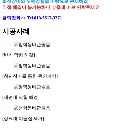
최신장비와 오랜경험을 바탕으로 문제해결
직접 해결이 불가능하다 싶을때 바로 연락주세요
클릭전화>> Tel.010-5617-3371
시공사례
[변기 막힘 해결]
[첨단장비를 통한 원인파악]
[세면대 막힘 해결]
[싱크대 이물질 제거]