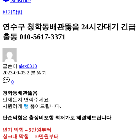
Subscribe
변기막힘
연수구 청학동배관뚫음 24시간대기 긴급
출동 010-5617-3371
글쓴이
alex0318
2023-09-05
2 분 읽기
0
청학동배관뚫음
언제든지 연락주세요.
시원하게
뻥
뚫어드립니다.
단순막힘은 출장비포함 최저가로 해결해드립니다
변기 막힘 – 5만원부터
싱크대 막힘 – 10만원부터