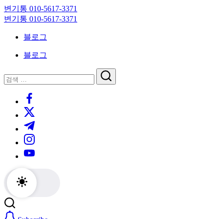
Skip
변기통 010-5617-3371
to
변
변기통 010-5617-3371
content
기
변
블로그
막
기
힘,
막
블로그
싱
힘,
크
싱
닫
검
대
크
기
검
색
막
대
https://www.facebook.com/
색
힘
막
https://twitter.com/
24
힘
시
24
https://t.me/
간
시
https://www.instagram.com/
출
간
동
출
https://youtube.com/
대
동
기
대
기