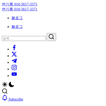
Skip
변기통 010-5617-3371
to
변
변기통 010-5617-3371
content
기
변
블로그
막
기
힘,
막
블로그
싱
힘,
크
싱
닫
검
대
크
기
검
색
막
대
https://www.facebook.com/
색
힘
막
https://twitter.com/
24
힘
시
24
https://t.me/
간
시
https://www.instagram.com/
출
간
동
출
https://youtube.com/
대
동
기
대
기
Subscribe