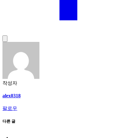
작성자
alex0318
팔로우
다른 글