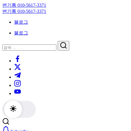
Skip
변기통 010-5617-3371
to
변
변기통 010-5617-3371
content
기
변
블로그
막
기
힘,
막
블로그
싱
힘,
크
싱
닫
검
대
크
기
검
색
막
대
https://www.facebook.com/
색
힘
막
https://twitter.com/
24
힘
시
24
https://t.me/
간
시
https://www.instagram.com/
출
간
동
출
https://youtube.com/
대
동
기
대
기