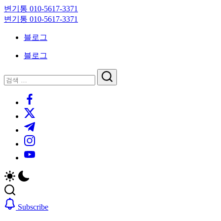
Skip
변기통 010-5617-3371
to
변
변기통 010-5617-3371
content
기
변
블로그
막
기
힘,
막
블로그
싱
힘,
크
싱
닫
검
대
크
기
검
색
막
대
https://www.facebook.com/
색
힘
막
https://twitter.com/
24
힘
시
24
https://t.me/
간
시
https://www.instagram.com/
출
간
동
출
https://youtube.com/
대
동
기
대
기
Subscribe