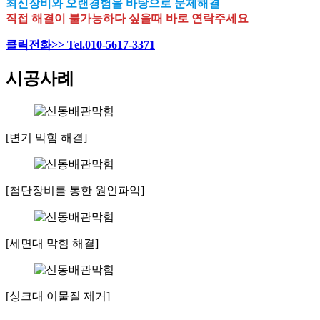
최신장비와 오랜경험을 바탕으로 문제해결
직접 해결이 불가능하다 싶을때 바로 연락주세요
클릭전화>> Tel.010-5617-3371
시공사례
[변기 막힘 해결]
[첨단장비를 통한 원인파악]
[세면대 막힘 해결]
[싱크대 이물질 제거]