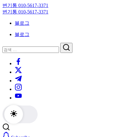
Skip
변기통 010-5617-3371
to
변
변기통 010-5617-3371
content
기
변
블로그
막
기
힘,
막
블로그
싱
힘,
크
싱
닫
검
대
크
기
검
색
막
대
https://www.facebook.com/
색
힘
막
https://twitter.com/
24
힘
시
24
https://t.me/
간
시
https://www.instagram.com/
출
간
동
출
https://youtube.com/
대
동
기
대
기