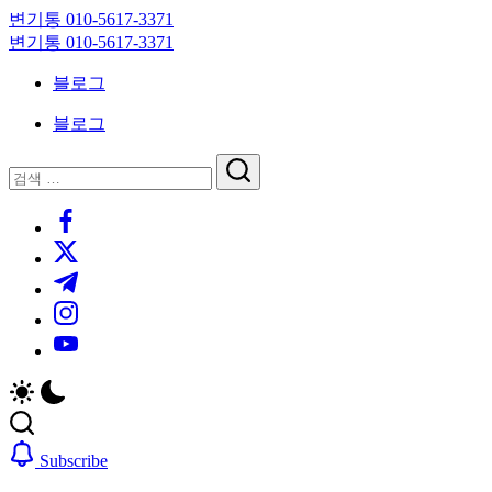
Skip
변기통 010-5617-3371
to
변
변기통 010-5617-3371
content
기
변
블로그
막
기
힘,
막
블로그
싱
힘,
크
싱
닫
검
대
크
기
검
색
막
대
https://www.facebook.com/
색
힘
막
https://twitter.com/
24
힘
시
24
https://t.me/
간
시
https://www.instagram.com/
출
간
동
출
https://youtube.com/
대
동
기
대
기
Subscribe