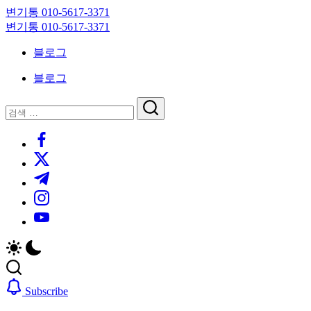
Skip
변기통 010-5617-3371
to
변
변기통 010-5617-3371
content
기
변
블로그
막
기
힘,
막
블로그
싱
힘,
크
싱
닫
검
대
크
기
검
색
막
대
https://www.facebook.com/
색
힘
막
https://twitter.com/
24
힘
시
24
https://t.me/
간
시
https://www.instagram.com/
출
간
동
출
https://youtube.com/
대
동
기
대
기
Subscribe