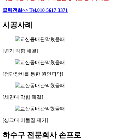
클릭전화>> Tel.010-5617-3371
시공사례
[변기 막힘 해결]
[첨단장비를 통한 원인파악]
[세면대 막힘 해결]
[싱크대 이물질 제거]
하수구 전문회사 손프로