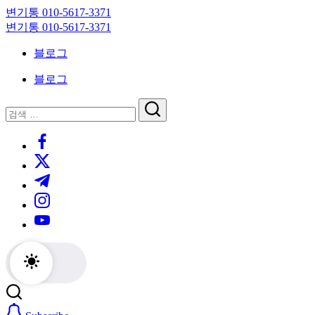
Skip
변기통 010-5617-3371
to
변
변기통 010-5617-3371
content
기
변
블로그
막
기
힘,
막
블로그
싱
힘,
크
싱
닫
검
대
크
기
검
색
막
대
https://www.facebook.com/
색
힘
막
https://twitter.com/
24
힘
시
24
https://t.me/
간
시
https://www.instagram.com/
출
간
동
출
https://youtube.com/
대
동
기
대
기