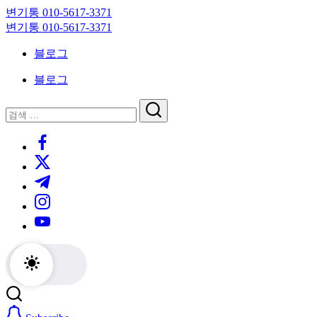
Skip
변기통 010-5617-3371
to
변
변기통 010-5617-3371
content
기
변
블로그
막
기
힘,
막
블로그
싱
힘,
크
싱
닫
검
대
크
기
검
색
막
대
https://www.facebook.com/
색
힘
막
https://twitter.com/
24
힘
시
24
https://t.me/
간
시
https://www.instagram.com/
출
간
동
출
https://youtube.com/
대
동
기
대
기