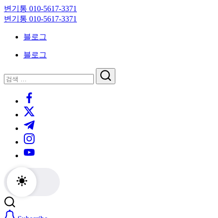
Skip
변기통 010-5617-3371
to
변
변기통 010-5617-3371
content
기
변
블로그
막
기
힘,
막
블로그
싱
힘,
크
싱
닫
검
대
크
기
검
색
막
대
https://www.facebook.com/
색
힘
막
https://twitter.com/
24
힘
시
24
https://t.me/
간
시
https://www.instagram.com/
출
간
동
출
https://youtube.com/
대
동
기
대
기