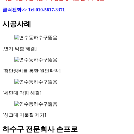
클릭전화>> Tel.010-5617-3371
시공사례
[변기 막힘 해결]
[첨단장비를 통한 원인파악]
[세면대 막힘 해결]
[싱크대 이물질 제거]
하수구 전문회사 손프로