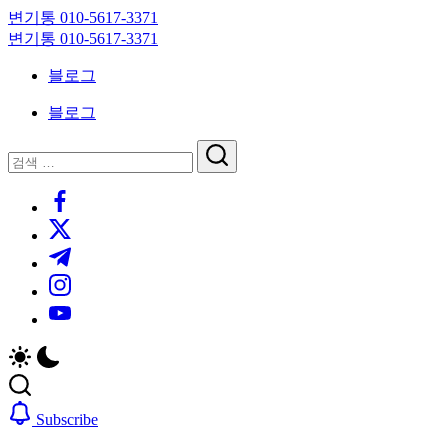
Skip
변기통 010-5617-3371
to
변
변기통 010-5617-3371
content
기
변
블로그
막
기
힘,
막
블로그
싱
힘,
크
싱
닫
검
대
크
기
검
색
막
대
https://www.facebook.com/
색
힘
막
https://twitter.com/
24
힘
시
24
https://t.me/
간
시
https://www.instagram.com/
출
간
동
출
https://youtube.com/
대
동
기
대
기
Subscribe