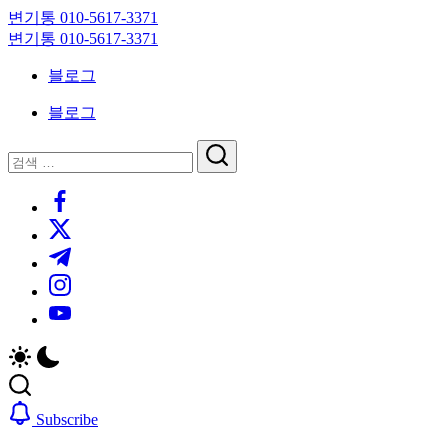
Skip
변기통 010-5617-3371
to
변
변기통 010-5617-3371
content
기
변
블로그
막
기
힘,
막
블로그
싱
힘,
크
싱
닫
검
대
크
기
검
색
막
대
https://www.facebook.com/
색
힘
막
https://twitter.com/
24
힘
시
24
https://t.me/
간
시
https://www.instagram.com/
출
간
동
출
https://youtube.com/
대
동
기
대
기
Subscribe