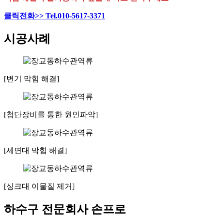
클릭전화>> Tel.010-5617-3371
시공사례
[변기 막힘 해결]
[첨단장비를 통한 원인파악]
[세면대 막힘 해결]
[싱크대 이물질 제거]
하수구 전문회사 손프로