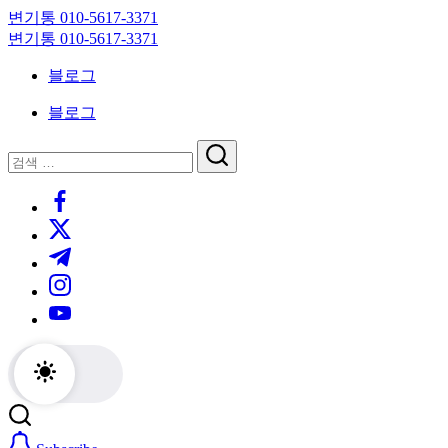
Skip
변기통 010-5617-3371
to
변
변기통 010-5617-3371
content
기
변
블로그
막
기
힘,
막
블로그
싱
힘,
크
싱
닫
검
대
크
기
검
색
막
대
https://www.facebook.com/
색
힘
막
https://twitter.com/
24
힘
시
24
https://t.me/
간
시
https://www.instagram.com/
출
간
동
출
https://youtube.com/
대
동
기
대
기