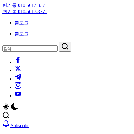
Skip
변기통 010-5617-3371
to
변
변기통 010-5617-3371
content
기
변
블로그
막
기
힘,
막
블로그
싱
힘,
크
싱
닫
검
대
크
기
검
색
막
대
https://www.facebook.com/
색
힘
막
https://twitter.com/
24
힘
시
24
https://t.me/
간
시
https://www.instagram.com/
출
간
동
출
https://youtube.com/
대
동
기
대
기
Subscribe