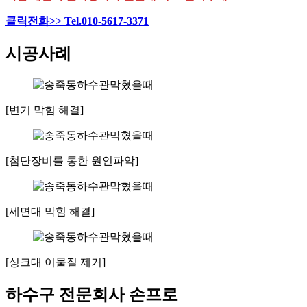
클릭전화>> Tel.010-5617-3371
시공사례
[변기 막힘 해결]
[첨단장비를 통한 원인파악]
[세면대 막힘 해결]
[싱크대 이물질 제거]
하수구 전문회사 손프로