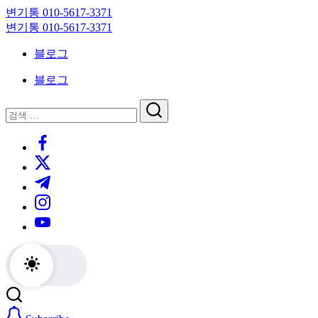
Skip
변기통 010-5617-3371
to
변
변기통 010-5617-3371
content
기
변
블로그
막
기
힘,
막
블로그
싱
힘,
크
싱
닫
검
대
크
기
검
색
막
대
https://www.facebook.com/
색
힘
막
https://twitter.com/
24
힘
시
24
https://t.me/
간
시
https://www.instagram.com/
출
간
동
출
https://youtube.com/
대
동
기
대
기