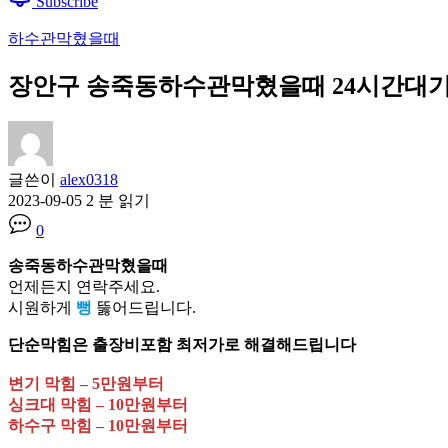
Subscribe
하수관막혔을때
장안구 송죽동하수관막혔을때 24시간대기 긴급출
글쓴이
alex0318
2023-09-05
2 분 읽기
0
송죽동하수관막혔을때
언제든지 연락주세요.
시원하게
뻥
뚫어드립니다.
단순막힘은 출장비포함 최저가로 해결해드립니다
변기 막힘 – 5만원부터
싱크대 막힘 – 10만원부터
하수구 막힘 – 10만원부터