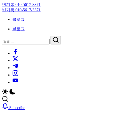
Skip
변기통 010-5617-3371
to
변
변기통 010-5617-3371
content
기
변
블로그
막
기
힘,
막
블로그
싱
힘,
크
싱
닫
검
대
크
기
검
색
막
대
https://www.facebook.com/
색
힘
막
https://twitter.com/
24
힘
시
24
https://t.me/
간
시
https://www.instagram.com/
출
간
동
출
https://youtube.com/
대
동
기
대
기
Subscribe