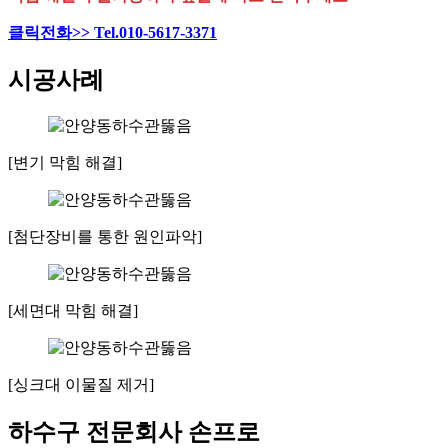
클릭전화>> Tel.010-5617-3371
시공사례
[변기 막힘 해결]
[첨단장비를 통한 원인파악]
[세면대 막힘 해결]
[싱크대 이물질 제거]
하수구 전문회사 손프로