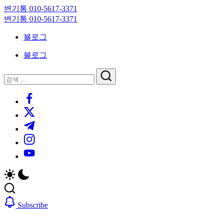
Skip
변기통 010-5617-3371
to
변
변기통 010-5617-3371
content
기
변
블로그
막
기
힘,
막
블로그
싱
힘,
크
싱
닫
검
대
크
기
검
색
막
대
https://www.facebook.com/
색
힘
막
https://twitter.com/
24
힘
시
24
https://t.me/
간
시
https://www.instagram.com/
출
간
동
출
https://youtube.com/
대
동
기
대
기
Subscribe