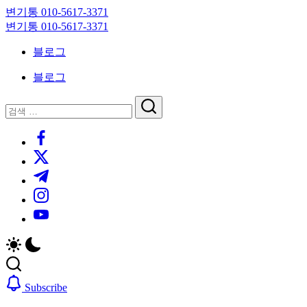
Skip
변기통 010-5617-3371
to
변
변기통 010-5617-3371
content
기
변
블로그
막
기
힘,
막
블로그
싱
힘,
크
싱
닫
검
대
크
기
검
색
막
대
https://www.facebook.com/
색
힘
막
https://twitter.com/
24
힘
시
24
https://t.me/
간
시
https://www.instagram.com/
출
간
동
출
https://youtube.com/
대
동
기
대
기
Subscribe