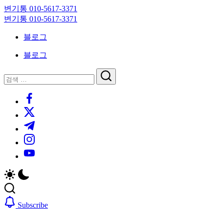
Skip
변기통 010-5617-3371
to
변
변기통 010-5617-3371
content
기
변
블로그
막
기
힘,
막
블로그
싱
힘,
크
싱
닫
검
대
크
기
검
색
막
대
https://www.facebook.com/
색
힘
막
https://twitter.com/
24
힘
시
24
https://t.me/
간
시
https://www.instagram.com/
출
간
동
출
https://youtube.com/
대
동
기
대
기
Subscribe