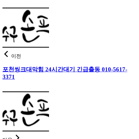
이전
포천씽크대막힘 24시간대기 긴급출동 010-5617-
3371