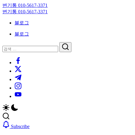
Skip
변기통 010-5617-3371
to
변
변기통 010-5617-3371
content
기
변
블로그
막
기
힘,
막
블로그
싱
힘,
크
싱
닫
검
대
크
기
검
색
막
대
https://www.facebook.com/
색
힘
막
https://twitter.com/
24
힘
시
24
https://t.me/
간
시
https://www.instagram.com/
출
간
동
출
https://youtube.com/
대
동
기
대
기
Subscribe