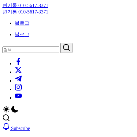
Skip
변기통 010-5617-3371
to
변
변기통 010-5617-3371
content
기
변
블로그
막
기
힘,
막
블로그
싱
힘,
크
싱
닫
검
대
크
기
검
색
막
대
https://www.facebook.com/
색
힘
막
https://twitter.com/
24
힘
시
24
https://t.me/
간
시
https://www.instagram.com/
출
간
동
출
https://youtube.com/
대
동
기
대
기
Subscribe