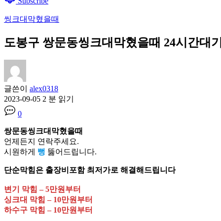
Subscribe
씽크대막혔을때
도봉구 쌍문동씽크대막혔을때 24시간대기 긴급출
글쓴이
alex0318
2023-09-05
2 분 읽기
0
쌍문동씽크대막혔을때
언제든지 연락주세요.
시원하게
뻥
뚫어드립니다.
단순막힘은 출장비포함 최저가로 해결해드립니다
변기 막힘 – 5만원부터
싱크대 막힘 – 10만원부터
하수구 막힘 – 10만원부터