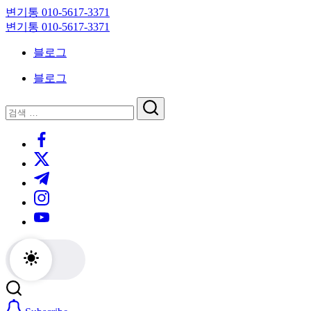
Skip
변기통 010-5617-3371
to
변
변기통 010-5617-3371
content
기
변
블로그
막
기
힘,
막
블로그
싱
힘,
크
싱
닫
검
대
크
기
검
색
막
대
https://www.facebook.com/
색
힘
막
https://twitter.com/
24
힘
시
24
https://t.me/
간
시
https://www.instagram.com/
출
간
동
출
https://youtube.com/
대
동
기
대
기