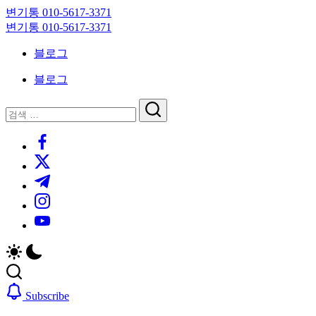
Skip
변기통 010-5617-3371
to
변
변기통 010-5617-3371
content
기
변
블로그
막
기
힘,
막
블로그
싱
힘,
크
싱
닫
검
대
크
기
검
색
막
대
https://www.facebook.com/
색
힘
막
https://twitter.com/
24
힘
시
24
https://t.me/
간
시
https://www.instagram.com/
출
간
동
출
https://youtube.com/
대
동
기
대
기
Subscribe