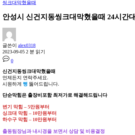
씽크대막혔을때
안성시 신건지동씽크대막혔을때 24시간대기 긴
글쓴이
alex0318
2023-09-05
2 분 읽기
0
신건지동씽크대막혔을때
언제든지 연락주세요.
시원하게
뻥
뚫어드립니다.
단순막힘은 출장비포함 최저가로 해결해드립니다
변기 막힘 – 5만원부터
싱크대 막힘 – 10만원부터
하수구 막힘 – 10만원부터
출동팀장님과 내시경을 보면서 상담 및 비용결정