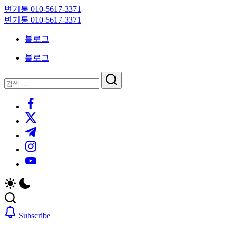
Skip
변기통 010-5617-3371
to
변
변기통 010-5617-3371
content
기
변
블로그
막
기
힘,
막
블로그
싱
힘,
크
싱
닫
검
대
크
기
검
색
막
대
https://www.facebook.com/
색
힘
막
https://twitter.com/
24
힘
시
24
https://t.me/
간
시
https://www.instagram.com/
출
간
동
출
https://youtube.com/
대
동
기
대
기
Subscribe