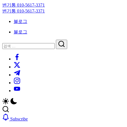
Skip
변기통 010-5617-3371
to
변
변기통 010-5617-3371
content
기
변
블로그
막
기
힘,
막
블로그
싱
힘,
크
싱
닫
검
대
크
기
검
색
막
대
https://www.facebook.com/
색
힘
막
https://twitter.com/
24
힘
시
24
https://t.me/
간
시
https://www.instagram.com/
출
간
동
출
https://youtube.com/
대
동
기
대
기
Subscribe