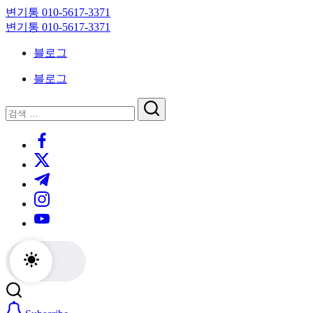
Skip
변기통 010-5617-3371
to
변
변기통 010-5617-3371
content
기
변
블로그
막
기
힘,
막
블로그
싱
힘,
크
싱
닫
검
대
크
기
검
색
막
대
https://www.facebook.com/
색
힘
막
https://twitter.com/
24
힘
시
24
https://t.me/
간
시
https://www.instagram.com/
출
간
동
출
https://youtube.com/
대
동
기
대
기