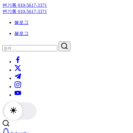
Skip
변기통 010-5617-3371
to
변
변기통 010-5617-3371
content
기
변
블로그
막
기
힘,
막
블로그
싱
힘,
크
싱
닫
검
대
크
기
검
색
막
대
https://www.facebook.com/
색
힘
막
https://twitter.com/
24
힘
시
24
https://t.me/
간
시
https://www.instagram.com/
출
간
동
출
https://youtube.com/
대
동
기
대
기