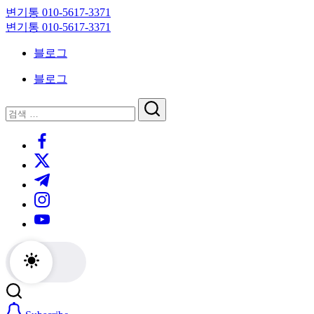
Skip
변기통 010-5617-3371
to
변
변기통 010-5617-3371
content
기
변
블로그
막
기
힘,
막
블로그
싱
힘,
크
싱
닫
검
대
크
기
검
색
막
대
https://www.facebook.com/
색
힘
막
https://twitter.com/
24
힘
시
24
https://t.me/
간
시
https://www.instagram.com/
출
간
동
출
https://youtube.com/
대
동
기
대
기