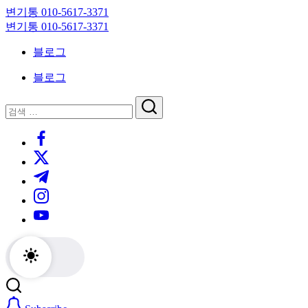
Skip
변기통 010-5617-3371
to
변
변기통 010-5617-3371
content
기
변
블로그
막
기
힘,
막
블로그
싱
힘,
크
싱
닫
검
대
크
기
검
색
막
대
https://www.facebook.com/
색
힘
막
https://twitter.com/
24
힘
시
24
https://t.me/
간
시
https://www.instagram.com/
출
간
동
출
https://youtube.com/
대
동
기
대
기