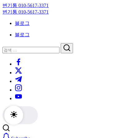
Skip
변기통 010-5617-3371
to
변
변기통 010-5617-3371
content
기
변
블로그
막
기
힘,
막
블로그
싱
힘,
크
싱
닫
검
대
크
기
검
색
막
대
https://www.facebook.com/
색
힘
막
https://twitter.com/
24
힘
시
24
https://t.me/
간
시
https://www.instagram.com/
출
간
동
출
https://youtube.com/
대
동
기
대
기