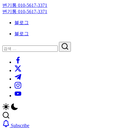
Skip
변기통 010-5617-3371
to
변
변기통 010-5617-3371
content
기
변
블로그
막
기
힘,
막
블로그
싱
힘,
크
싱
닫
검
대
크
기
검
색
막
대
https://www.facebook.com/
색
힘
막
https://twitter.com/
24
힘
시
24
https://t.me/
간
시
https://www.instagram.com/
출
간
동
출
https://youtube.com/
대
동
기
대
기
Subscribe