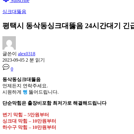
Subscribe
싱크대뚫음
평택시 동삭동싱크대뚫음 24시간대기 긴급출동 
글쓴이
alex0318
2023-09-05
2 분 읽기
0
동삭동싱크대뚫음
언제든지 연락주세요.
시원하게
뻥
뚫어드립니다.
단순막힘은 출장비포함 최저가로 해결해드립니다
변기 막힘 – 5만원부터
싱크대 막힘 – 10만원부터
하수구 막힘 – 10만원부터