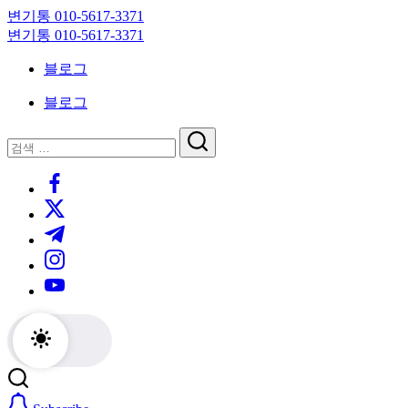
Skip
변기통 010-5617-3371
to
변
변기통 010-5617-3371
content
기
변
블로그
막
기
힘,
막
블로그
싱
힘,
크
싱
닫
검
대
크
기
검
색
막
대
https://www.facebook.com/
색
힘
막
https://twitter.com/
24
힘
시
24
https://t.me/
간
시
https://www.instagram.com/
출
간
동
출
https://youtube.com/
대
동
기
대
기