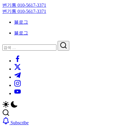
Skip
변기통 010-5617-3371
to
변
변기통 010-5617-3371
content
기
변
블로그
막
기
힘,
막
블로그
싱
힘,
크
싱
닫
검
대
크
기
검
색
막
대
https://www.facebook.com/
색
힘
막
https://twitter.com/
24
힘
시
24
https://t.me/
간
시
https://www.instagram.com/
출
간
동
출
https://youtube.com/
대
동
기
대
기
Subscribe